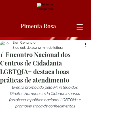
Pimenta Rosa
Elen Genuncio
8 de out. de 2023
2 min de leitura
1° Encontro Nacional dos
Centros de Cidadania
LGBTQIA+ destaca boas
práticas de atendimento
Evento promovido pelo Ministério dos 
Direitos Humanos e da Cidadania busca 
fortalecer a política nacional LGBTQIA+ e 
promover troca de conhecimentos