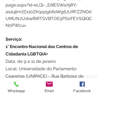
page.aspx?id=eLGl-_E6IESWa79RY-
ax2ujtm7Zs10ZKqq2gb6oWg6JURFZZNDd
UMUNJUzkwRlRTSVBTOE5PS0FEVSQlQC
N0PWcu>. 
Serviço:
1° Encontro Nacional dos Centros de 
Cidadania LGBTQIA+
Data: de 9 a 11 de janeiro 
Local: Universidade do Parlamento 
Cearense (UNIPACE) - Rua Barbosa de 
Freitas, 2674 - anexo 2 - Dionísio Torres, 
Whatsapp
Email
Facebook
Fortaleza - CE