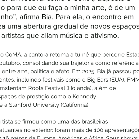
co para que eu faça a minha arte, é de um 
ho”, afirma Bia. Para ela, o encontro em 
liza uma abertura gradual de novos espaços
artistas que aliam música e ativismo.
no CoMA, a cantora retoma a turnê que percorre Esta
outubro, consolidando sua trajetória como referência
entre arte, política e afeto. Em 2025, Bia já passou po
entes, incluindo festivais como o Big Ears (EUA), FM
Amsterdam Roots Festival (Holanda), além de 
paços de prestígio como o Kennedy 
 a Stanford University (Califórnia).
rtista se firmou como uma das brasileiras 
tuantes no exterior: foram mais de 100 apresentaçõ
 16 países da Europa, Américas e África. Seus shows