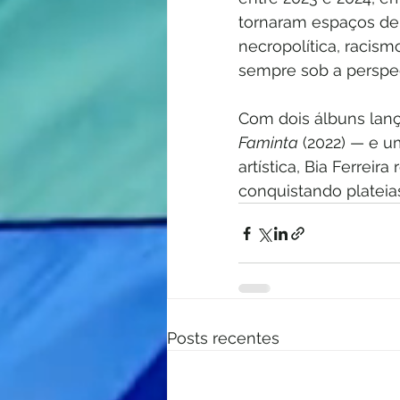
tornaram espaços de
necropolítica, racism
sempre sob a perspec
Com dois álbuns lan
Faminta
 (2022) — e u
artística, Bia Ferrei
conquistando plateia
Posts recentes