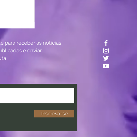
? Estudo
te para receber as notícias
tro do
ublicadas e enviar
uta
Inscreva-se