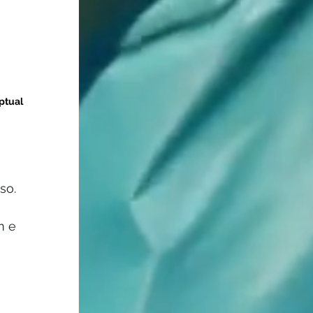
ptual
so. 
m e 