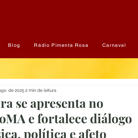
a
Blog
Rádio Pimenta Rosa
Carnaval
ago. de 2025
2 min de leitura
ira se apresenta no
CoMA e fortalece diálogo
ca, política e afeto