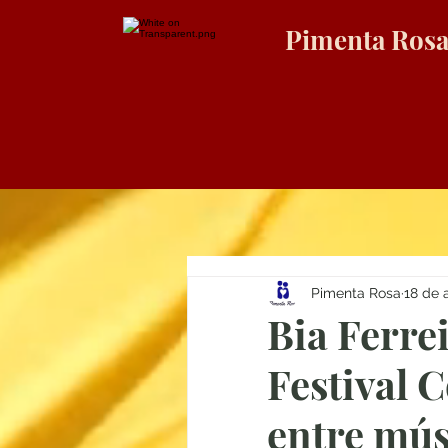
Pimenta Ros
Pimenta Rosa
18 de 
Bia Ferre
Festival 
entre músi