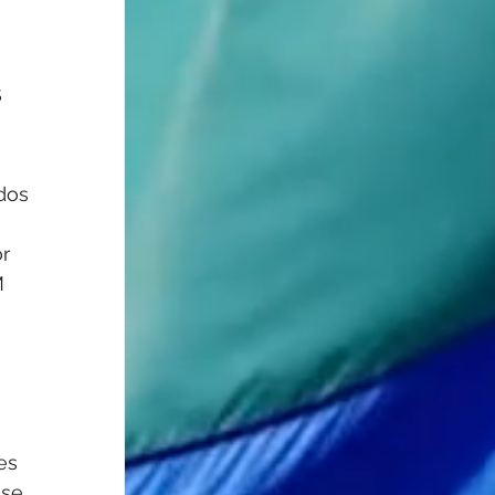
 
dos 
 
r 
M 
es 
 se 