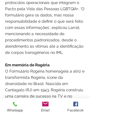
protocolos operacionais que integram o 
Pacto pela Vida das Pessoas LGBTQIA+. 'O 
formulário gera os dados, mas nossa 
responsabilidade é definir o que será feito 
com essas informações', explicou Larrat, 
mencionando a necessidade de 
procedimentos padronizados, desde o 
atendimento às vítimas até a identificação 
de corpos transgêneros no IML.
Em memória de Rogéria
O Formulário Rogéria homenageia a atriz e 
transformista Rogéria, ícone da 
diversidade no Brasil. Nascida em 
Cantagalo (RJ) em 1943, Rogéria construiu 
uma carreira de sucesso na TV e no 
teatro. Ela faleceu em 2017, deixando um 
legado de luta pela visibilidade LGBTQIA+. 
Whatsapp
Email
Facebook
"Rogéria nos ensinou que a diversidade é 
um presente, e esse acordo honra sua 