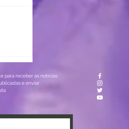
? Estudo
te para receber as notícias
tro do
ublicadas e enviar
uta