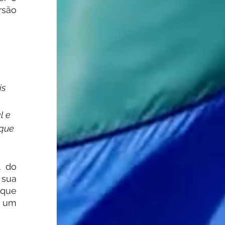
são 
 
s 
 e 
que 
 do 
ua 
que 
 um 