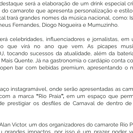
 destaque será a elaboração de um drink especial cri
e do camarote que apresenta personalização e estilo. 
l trará grandes nomes da música nacional, como: Isr
atheus Fernandes, Diogo Nogueira e Mumuzinho.
á celebridades, influenciadores e jornalistas, em 
o que virá no ano que vem. As picapes music
J, tocando sucessos da atualidade, além da bateria
Mais Quente. Já na gastronomia o cardápio conta co
a e open bar com bebidas premium, apresentando o n
aço instagramável, onde serão apresentadas as cami
, com a marca 
“
Rio Praia
”,
 em um espaço que permit
de prestigiar os desfiles de Carnaval de dentro de
lan Victor, um dos organizadores do camarote Rio Pra
u grandes impactos, por isso é um prazer poder ve