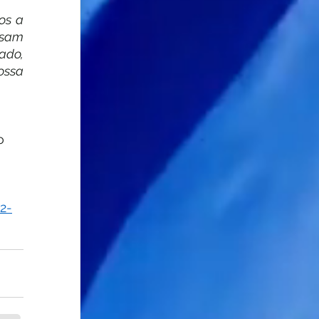
s a 
sam 
do, 
ssa 
o 
2-