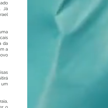
ado 
 Já 
ael 
uma 
ais 
 da 
m a 
ovo 
sas 
irá 
 um 
ia, 
r o 