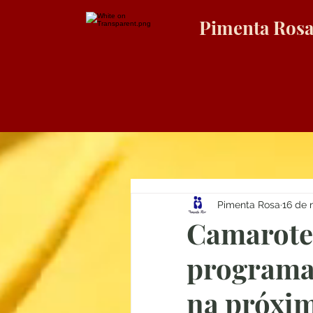
Pimenta Ros
Pimenta Rosa
16 de 
Camarote 
programa
na próxi