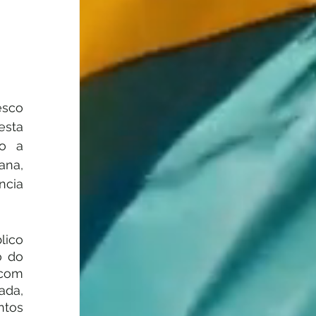
sco 
sta 
o a 
na, 
cia 
ico 
 do 
com 
da, 
tos 