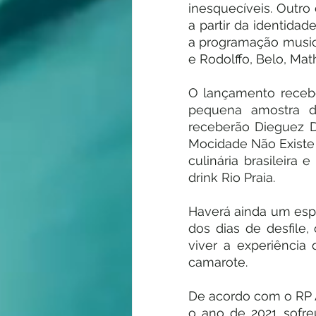
inesquecíveis. Outro
a partir da identidad
a programação musica
e Rodolffo, Belo, M
O lançamento receber
pequena amostra d
receberão Dieguez D
Mocidade Não Existe 
culinária brasileir
drink Rio Praia.
Haverá ainda um esp
dos dias de desfile
viver a experiência 
camarote.
De acordo com o RP A
o ano de 2021 sofre