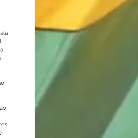
sta 
l 
a 
a 
ão 
ão 
tes 
e 