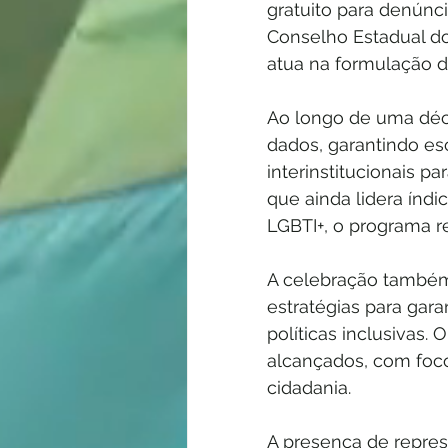
gratuito para denúnc
Conselho Estadual do
atua na formulação d
Ao longo de uma déc
dados, garantindo esc
interinstitucionais p
que ainda lidera índ
LGBTI+, o programa r
A celebração também
estratégias para garan
políticas inclusivas.
alcançados, com foco
cidadania.
A presença de represe