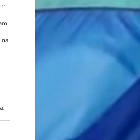
om 
uam 
 na 
a, 