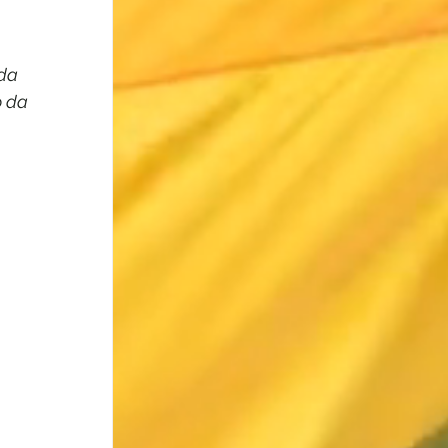
da 
o da 