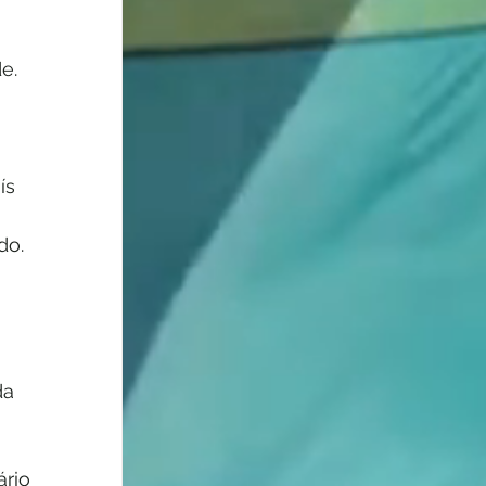
 
e.
ís 
do.
 
da 
rio 