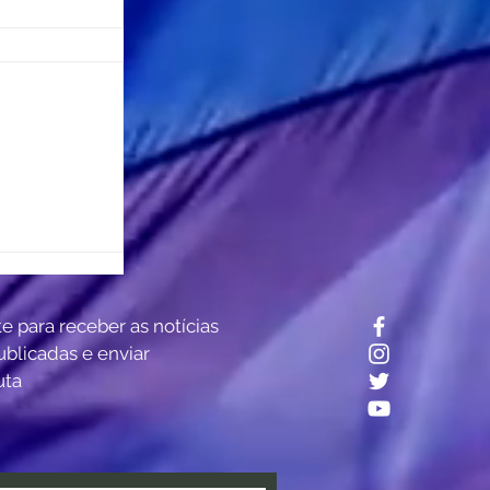
? Estudo
te para receber as notícias
tro do
ublicadas e enviar
uta