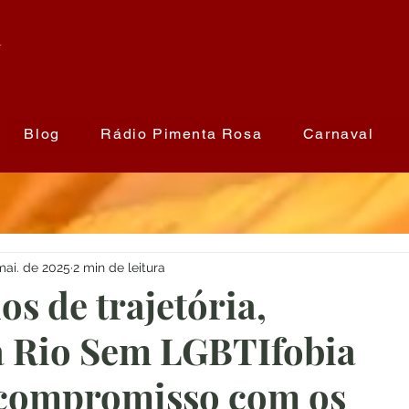
a
Blog
Rádio Pimenta Rosa
Carnaval
mai. de 2025
2 min de leitura
os de trajetória,
 Rio Sem LGBTIfobia
 compromisso com os