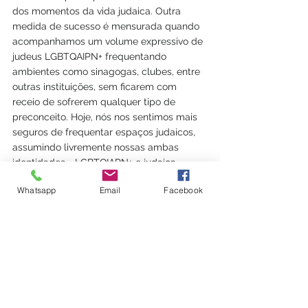
dos momentos da vida judaica. Outra 
medida de sucesso é mensurada quando 
acompanhamos um volume expressivo de 
judeus LGBTQAIPN+ frequentando 
ambientes como sinagogas, clubes, entre 
outras instituições, sem ficarem com 
receio de sofrerem qualquer tipo de 
preconceito. Hoje, nós nos sentimos mais 
seguros de frequentar espaços judaicos, 
assumindo livremente nossas ambas 
identidades - LGBTQIAPN+ e judaica.
Whatsapp
Email
Facebook
Para mim, esse tipo de conquista tem um 
sabor mais especial. Nasci em uma 
família judia, sempre tive uma forte 
relação com a comunidade e fui ativa com 
os movimentos juvenis e no trabalho 
comunitário. Porém, quando me assumi 
uma pessoa LGBTQAIPN+, me afastei da 