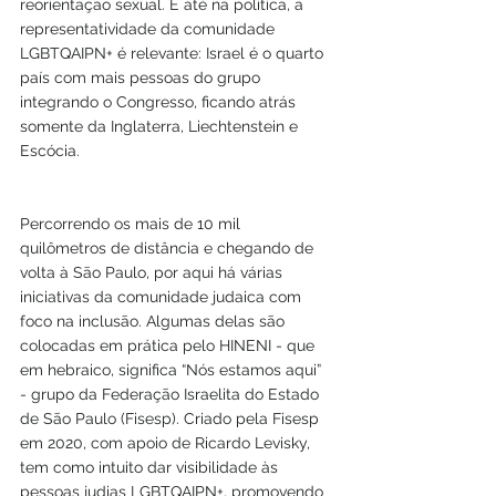
reorientação sexual. E até na política, a 
representatividade da comunidade 
LGBTQAIPN+ é relevante: Israel é o quarto 
país com mais pessoas do grupo 
integrando o Congresso, ficando atrás 
somente da Inglaterra, Liechtenstein e 
Escócia.
Percorrendo os mais de 10 mil 
quilômetros de distância e chegando de 
volta à São Paulo, por aqui há várias 
iniciativas da comunidade judaica com 
foco na inclusão. Algumas delas são 
colocadas em prática pelo HINENI - que 
em hebraico, significa “Nós estamos aqui” 
- grupo da Federação Israelita do Estado 
de São Paulo (Fisesp). Criado pela Fisesp 
em 2020, com apoio de Ricardo Levisky, 
tem como intuito dar visibilidade às 
pessoas judias LGBTQAIPN+, promovendo 