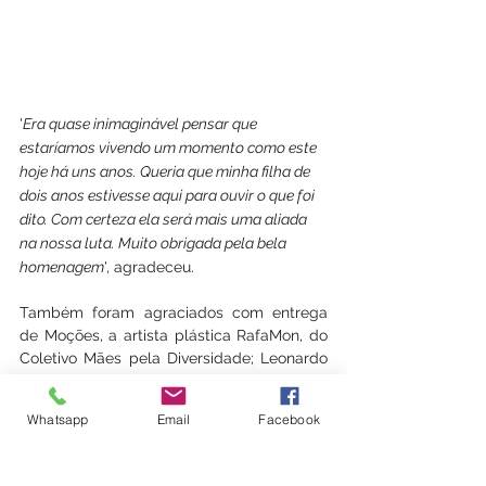
'
Era quase inimaginável pensar que 
estaríamos vivendo um momento como este 
hoje há uns anos. Queria que minha filha de 
dois anos estivesse aqui para ouvir o que foi 
dito. Com certeza ela será mais uma aliada 
na nossa luta. Muito obrigada pela bela 
homenagem
', agradeceu.
Também foram agraciados com entrega 
de Moções, a artista plástica RafaMon, do 
Coletivo Mães pela Diversidade; Leonardo 
Peçanha, homem trans especialista em 
gênero e sexualidade, da Liga 
Whatsapp
Email
Facebook
Transmasculine João Nery; o ativista 
LGBTQIA+ Josi Oliveira, da Isoporsinho das 
Sapatão; Andréa Brazil,  idealizadora do 