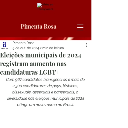
Pimenta Rosa
Pimenta Rosa
5 de out. de 2024
2 min de leitura
Eleições municipais de 2024
registram aumento nas
candidaturas LGBT+
Com 967 candidatos transgêneros e mais de 
2.300 candidaturas de gays, lésbicas, 
bissexuais, assexuais e pansexuais, a 
diversidade nas eleições municipais de 2024 
atinge um novo marco no Brasil.