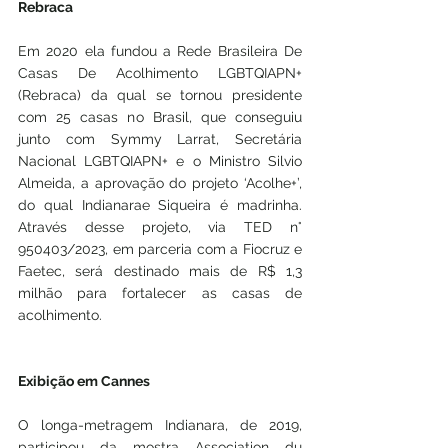
Rebraca
Em 2020 ela fundou a Rede Brasileira De 
Casas De Acolhimento LGBTQIAPN+ 
(Rebraca) da qual se tornou presidente 
com 25 casas no Brasil, que conseguiu 
junto com Symmy Larrat, Secretária 
Nacional LGBTQIAPN+ e o Ministro Silvio 
Almeida, a aprovação do projeto ‘Acolhe+’, 
do qual Indianarae Siqueira é madrinha. 
Através desse projeto, via TED n° 
950403/2023, em parceria com a Fiocruz e 
Faetec, será destinado mais de R$ 1,3 
milhão para fortalecer as casas de 
acolhimento.
Exibição em Cannes
O longa-metragem Indianara, de 2019, 
participou da mostra Association du 