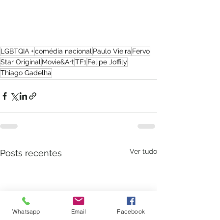
LGBTQIA +
comédia nacional
Paulo Vieira
Fervo
Star Original
Movie&Art
TF1
Felipe Joffily
Thiago Gadelha
Ver tudo
Posts recentes
Whatsapp
Email
Facebook