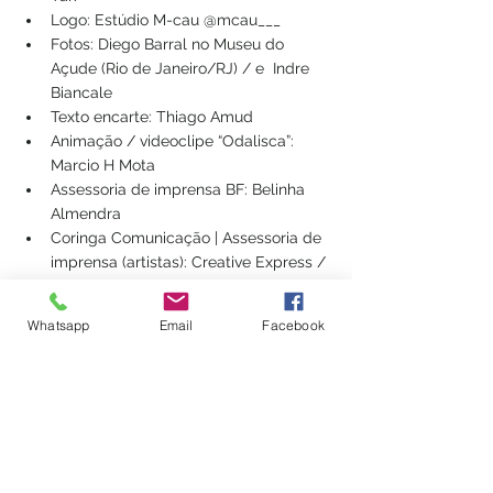
Logo: Estúdio M-cau @mcau___ 
Fotos: Diego Barral no Museu do 
Açude (Rio de Janeiro/RJ) / e  Indre 
Biancale 
Texto encarte: Thiago Amud
Animação / videoclipe “Odalisca”: 
Marcio H Mota
Assessoria de imprensa BF: Belinha 
Almendra
Coringa Comunicação | Assessoria de 
imprensa (artistas): Creative Express / 
Lourdes Souza
Selo: Biscoito Fino
Whatsapp
Email
Facebook
Ano: 2025
Lançamento: 28 de março 
SERVIÇO 
Cristovão Bastos e Ilana Volcov – 
'Acariciando' | 22º Festival de Choro de 
Paris