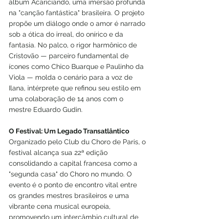
álbum Acariciando, uma imersão profunda 
na "canção fantástica" brasileira. O projeto 
propõe um diálogo onde o amor é narrado 
sob a ótica do irreal, do onírico e da 
fantasia. No palco, o rigor harmônico de 
Cristovão — parceiro fundamental de 
ícones como Chico Buarque e Paulinho da 
Viola — molda o cenário para a voz de 
Ilana, intérprete que refinou seu estilo em 
uma colaboração de 14 anos com o 
mestre Eduardo Gudin.
O Festival: Um Legado Transatlântico
Organizado pelo Club du Choro de Paris, o 
festival alcança sua 22ª edição 
consolidando a capital francesa como a 
"segunda casa" do Choro no mundo. O 
evento é o ponto de encontro vital entre 
os grandes mestres brasileiros e uma 
vibrante cena musical europeia, 
promovendo um intercâmbio cultural de 