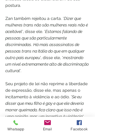
postura.
Zan também rejeitou a carta. '
Dizer que 
mulheres trans não são mulheres reais não é 
aceitável'
, disse ele. '
Estamos falando de 
pessoas que são particularmente 
discriminadas
. 
Há mais assassinatos de 
pessoas trans na Itália do que em qualquer 
outro país europeu
', disse ele, '
mostrando 
um nível extremamente alto de discriminação 
cultural
'.
Seu projeto de lei não reprime a liberdade 
de expressão, disse ele, mas apenas o 
incitamento à violência e ao ódio. '
Se eu 
disser que meu filho é gay e que ele deveria 
morrer queimado, fica claro que isso não é 
uma opinião, mas um incentivo à violência'
.
Whatsapp
Email
Facebook
Zan disse que era lamentável que a 