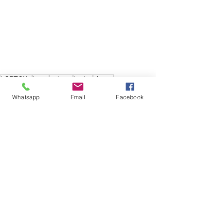
LGBTQIA+
trans
música
teatro
shows
Teatro Cândido Mendes
Whatsapp
Email
Facebook
Ver tudo
Posts recentes