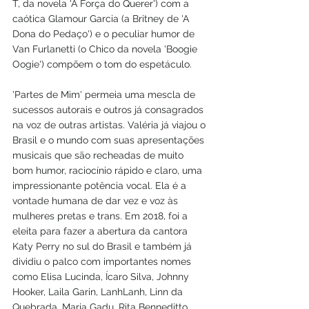
T, da novela 'A Força do Querer') com a 
caótica Glamour Garcia (a Britney de 'A 
Dona do Pedaço') e o peculiar humor de 
Van Furlanetti (o Chico da novela 'Boogie 
Oogie') compõem o tom do espetáculo.
'Partes de Mim' permeia uma mescla de 
sucessos autorais e outros já consagrados 
na voz de outras artistas. Valéria já viajou o 
Brasil e o mundo com suas apresentações 
musicais que são recheadas de muito 
bom humor, raciocínio rápido e claro, uma 
impressionante potência vocal. Ela é a 
vontade humana de dar vez e voz às 
mulheres pretas e trans. Em 2018, foi a 
eleita para fazer a abertura da cantora 
Katy Perry no sul do Brasil e também já 
dividiu o palco com importantes nomes 
como Elisa Lucinda, Ícaro Silva, Johnny 
Hooker, Laila Garin, LanhLanh, Linn da 
Quebrada, Maria Gadu, Rita Benneditto, 