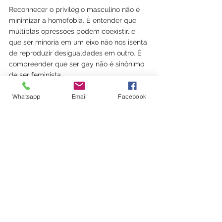
Reconhecer o privilégio masculino não é 
minimizar a homofobia. É entender que 
múltiplas opressões podem coexistir, e 
que ser minoria em um eixo não nos isenta 
de reproduzir desigualdades em outro. É 
compreender que ser gay não é sinônimo 
de ser feminista.
Whatsapp
Email
Facebook
O feminismo exige algo além da simpatia: 
exige escuta, revisão constante, e 
disposição para ceder espaço e 
protagonismo. Exige reconhecer que há 
momentos em que o papel do homem — 
inclusive o gay — é silenciar para que 
outras vozes possam falar.
Ouvir é revolucionário
O vídeo de @marciorolimoficial, somado à 
lucidez de @khalilhana, representa um 