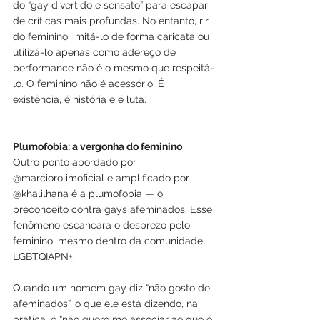
do “gay divertido e sensato” para escapar 
de críticas mais profundas. No entanto, rir 
do feminino, imitá-lo de forma caricata ou 
utilizá-lo apenas como adereço de 
performance não é o mesmo que respeitá-
lo. O feminino não é acessório. É 
existência, é história e é luta.
Plumofobia: a vergonha do feminino
Outro ponto abordado por 
@marciorolimoficial e amplificado por 
@khalilhana é a plumofobia — o 
preconceito contra gays afeminados. Esse 
fenômeno escancara o desprezo pelo 
feminino, mesmo dentro da comunidade 
LGBTQIAPN+.
Quando um homem gay diz “não gosto de 
afeminados”, o que ele está dizendo, na 
prática, é “não quero me associar ao que é 