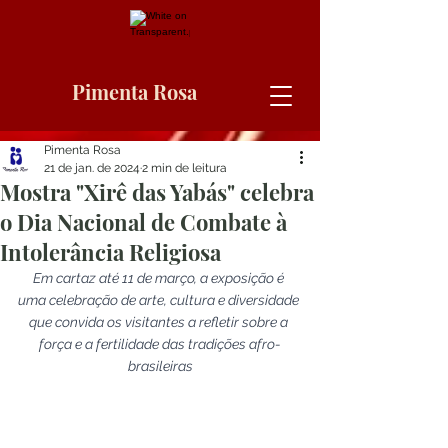
Pimenta Rosa
Pimenta Rosa
21 de jan. de 2024
2 min de leitura
Mostra "Xirê das Yabás" celebra
o Dia Nacional de Combate à
Intolerância Religiosa
Em cartaz até 11 de março, a exposição é 
uma celebração de arte, cultura e diversidade 
que convida os visitantes a refletir sobre a 
força e a fertilidade das tradições afro-
brasileiras