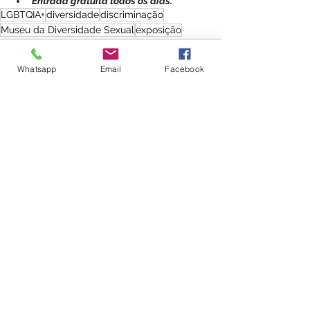
Entrada gratuita todos os dias.
LGBTQIA+
diversidade
discriminação
Museu da Diversidade Sexual
exposição
Whatsapp
Email
Facebook
Ver tudo
Posts recentes