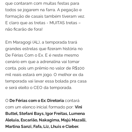
que contaram com muitas festas para 
todos se jogarem na farra. A pegação e 
formação de casais também tiveram vez. 
E claro que as tretas - MUITAS tretas – 
não ficarão de fora!
Em Maragogi (AL), a temporada trará 
grandes estrelas que fizeram história no 
De Férias Com o Ex. E é neste mesmo 
cenário em que a adrenalina vai tomar 
conta, pois um prêmio no valor de R$100 
mil reais estará em jogo. O melhor ex da 
temporada vai levar essa bolada pra casa 
e será eleito o CEO da temporada.
O
 De Férias com o Ex: Diretoria
contará 
com um elenco inicial formado por: 
Vini 
Buttel, Stefani Bays, Igor Freitas, Lumena 
Aleluia, Escarião, Nakagima, Majú Mazalli, 
Martina Sanzi, Fafa, Liz, Lhuis e Cleber.