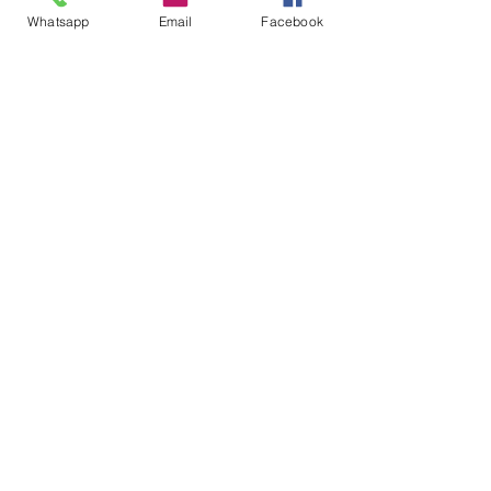
Leida Reis.
Whatsapp
Email
Facebook
Diversidade
LGBTQIA +
transexual
Identidade de Gênero
Leida Reis
Romance Brasileiro
Literatura Feminista
Mulheres Arco Iris
Literatura nacional
Ver tudo
Posts recentes