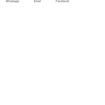
Whatsapp
Email
Facebook
Ver tudo
Posts recentes