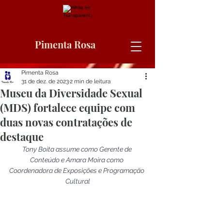
Pimenta Rosa
Pimenta Rosa
31 de dez. de 2023
2 min de leitura
Museu da Diversidade Sexual
(MDS) fortalece equipe com
duas novas contratações de
destaque
Tony Boita assume como Gerente de 
Conteúdo e Amara Moira como 
Coordenadora de Exposições e Programação 
Cultural