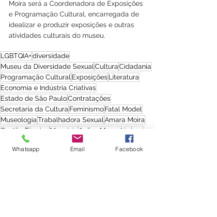
Moira será a Coordenadora de Exposições 
e Programação Cultural, encarregada de 
idealizar e produzir exposições e outras 
atividades culturais do museu.
LGBTQIA+
diversidade
Museu da Diversidade Sexual
Cultura
Cidadania
Programação Cultural
Exposições
Literatura
Economia e Indústria Criativas
Estado de São Paulo
Contratações
Secretaria da Cultura
Feminismo
Fatal Model
Museologia
Trabalhadora Sexual
Amara Moira
Gestão Técnica
Memória
Ações Museológicas
Ulysses
Acervo
James Joyce
Travestilidade
Whatsapp
Email
Facebook
Instituto Brasileiro de Museus
Vivências LGBTI+
Tony Boita