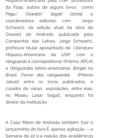
Hispano-americana pela USP, professora 
da Faap, autora de alguns livros  como 
Pagu/ Oswald/ Segall 
(2009) e 
coordenadora editorial, com  Jorge 
Schwartz, da edição atual da obra de 
Oswald de Andrade, publicada pela  
Companhia das Letras; Jorge Schwartz, 
professor titular aposentado de  Literatura 
Hispano-Americana da USP, com o 
Vanguarda e cosmopolitismo
 (Prêmio APCA) 
e 
Vanguardas latino-americanas
, 
Borges no 
Brasil
, 
Fervor das vanguardas
  (Prêmio 
Jabuti) entre os livros publicados, e 
curador de várias  exposições, entre elas, 
no Museu Lasar Segall, enquanto foi 
diretor da instituição. 
A Casa Mário de Andrade também traz o 
lançamento do livro
É apenas agitação -- a 
Semana de 22 e a reação dos acadêmicos 