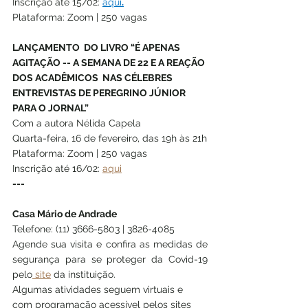
Inscrição até 15/02: 
aqui
.
Plataforma: Zoom | 250 vagas
LANÇAMENTO  DO LIVRO “É APENAS 
AGITAÇÃO -- A SEMANA DE 22 E A REAÇÃO 
DOS ACADÊMICOS  NAS CÉLEBRES 
ENTREVISTAS DE PEREGRINO JÚNIOR 
PARA O JORNAL”
Com a autora Nélida Capela
Quarta-feira, 16 de fevereiro, das 19h às 21h
Plataforma: Zoom | 250 vagas 
Inscrição até 16/02: 
aqui
---
Casa Mário de Andrade
Telefone: (11) 3666-5803 | 3826-4085 
Agende sua visita e confira as medidas de 
segurança para se proteger da Covid-19 
pelo
 site
 da instituição.
Algumas atividades seguem virtuais e 
com programação acessível pelos sites 