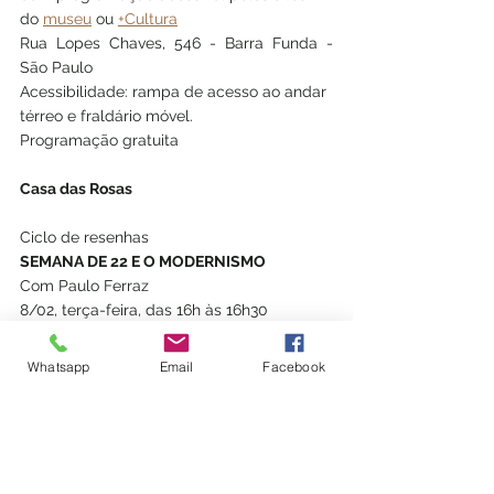
do 
museu
 ou 
+Cultura
Rua Lopes Chaves, 546 - Barra Funda - 
São Paulo 
Acessibilidade: rampa de acesso ao andar 
térreo e fraldário móvel.
Programação gratuita
Casa das Rosas
Ciclo de resenhas 
SEMANA DE 22 E O MODERNISMO
Com Paulo Ferraz
8/02, terça-feira, das 16h às 16h30
Com Bruna Della Torre
22/02, terça-feira, das 16h às 16h30
Whatsapp
Email
Facebook
Quinzenalmente pelo 
Instagram
 do museu
Sem a necessidade de inscrição
Casa das Rosas