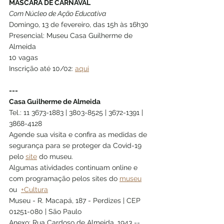
MÁSCARA DE CARNAVAL
Com Núcleo de Ação Educativa 
Domingo, 13 de fevereiro, das 15h às 16h30
Presencial: Museu Casa Guilherme de 
Almeida 
10 vagas
Inscrição até 10/02: 
aqui
---
Casa Guilherme de Almeida
Tel.: 11 3673-1883 | 3803-8525 | 3672-1391 | 
3868-4128 
Agende sua visita e confira as medidas de 
segurança para se proteger da Covid-19 
pelo 
site
 do museu.  
Algumas atividades continuam online e 
com programação pelos sites do 
museu
ou  
+Cultura
Museu - R. Macapá, 187 - Perdizes | CEP 
01251-080 | São Paulo 
Anexo: Rua Cardoso de Almeida, 1943 -- 