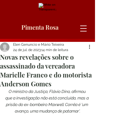
Pimenta Rosa
Elen Genuncio e Mário Teixeira
24 de jul. de 2023
14 min de leitura
Novas revelações sobre o
assassinado da vereadora
Marielle Franco e do motorista
Anderson Gomes
O ministro da Justiça, Flávio Dino, afirmou 
que a investigação não está concluída, mas a 
prisão do ex-bombeiro Maxwell Corrêa é 'um 
avanço, uma mudança de patamar'.