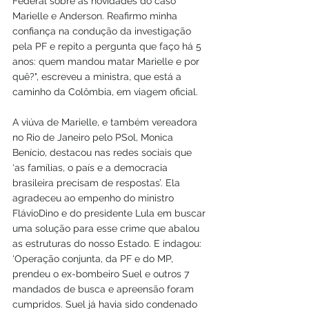
Federal sobre as novidades do caso 
Marielle e Anderson. Reafirmo minha 
confiança na condução da investigação 
pela PF e repito a pergunta que faço há 5 
anos: quem mandou matar Marielle e por 
quê?", escreveu a ministra, que está a 
caminho da Colômbia, em viagem oficial.
A viúva de Marielle, e também vereadora 
no Rio de Janeiro pelo PSol, Monica 
Benício, destacou nas redes sociais que 
‘as famílias, o país e a democracia 
brasileira precisam de respostas’. Ela 
agradeceu ao empenho do ministro 
FlávioDino e do presidente Lula em buscar 
uma solução para esse crime que abalou 
as estruturas do nosso Estado. E indagou:
‘Operação conjunta, da PF e do MP, 
prendeu o ex-bombeiro Suel e outros 7 
mandados de busca e apreensão foram 
cumpridos. Suel já havia sido condenado 