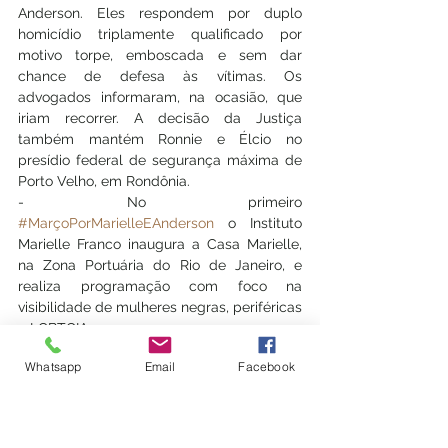
Anderson. Eles respondem por duplo 
homicídio triplamente qualificado por 
motivo torpe, emboscada e sem dar 
chance de defesa às vítimas. Os 
advogados informaram, na ocasião, que 
iriam recorrer. A decisão da Justiça 
também mantém Ronnie e Élcio no 
presídio federal de segurança máxima de 
Porto Velho, em Rondônia. 
- No primeiro 
#MarçoPorMarielleEAnderson
 o Instituto 
Marielle Franco inaugura a Casa Marielle, 
na Zona Portuária do Rio de Janeiro, e 
realiza programação com foco na 
visibilidade de mulheres negras, periféricas 
e LGBTQIA+.
Abril de 2020
Whatsapp
Email
Facebook
- Conforme reportagem da revista Veja, 
depois que foi registrado pela imprensa 
que o porteiro do condomínio de Bolsonaro 
mentiu em depoimento, a suposta relação 