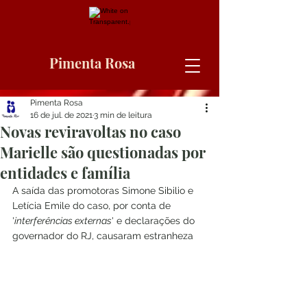
Pimenta Rosa
Pimenta Rosa
16 de jul. de 2021
3 min de leitura
Novas reviravoltas no caso
Marielle são questionadas por
entidades e família
A saída das promotoras Simone Sibilio e 
Letícia Emile do caso, por conta de 
'
interferências externas
' e declarações do 
governador do RJ, causaram estranheza