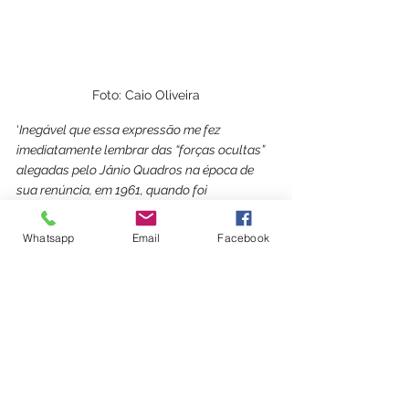
Foto: Caio Oliveira
‘
Inegável que essa expressão me fez 
imediatamente lembrar das “forças ocultas” 
alegadas pelo Jânio Quadros na época de 
sua renúncia, em 1961, quando foi 
substituído por João Goulart, que, por sua 
vez, não conseguiu concluir a gestão, 
Whatsapp
Email
Facebook
derrubado pelo golpe militar de 64. A 
expressão “interferências externas” é uma 
explicação pela metade. Ficam perguntas no 
ar: que interferências foram essas, de quem e 
em que sentido? Devemos temer que o 
resultado desse inquérito esteja à mercê de 
interesses políticos?
’ 
Marielle Franco
MP-RJ
Cláudio Castro