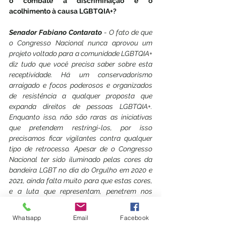
o combate à discriminação e o 
acolhimento à causa LGBTQIA+?
Senador Fabiano Contarato
 - O fato de que 
o Congresso Nacional nunca aprovou um 
projeto voltado para a comunidade LGBTQIA+ 
diz tudo que você precisa saber sobre esta 
receptividade. Há um conservadorismo 
arraigado e focos poderosos e organizados 
de resistência a qualquer proposta que 
expanda direitos de pessoas LGBTQIA+. 
Enquanto isso, não são raras as iniciativas 
que pretendem restringi-los, por isso 
precisamos ficar vigilantes contra qualquer 
tipo de retrocesso. Apesar de o Congresso 
Nacional ter sido iluminado pelas cores da 
bandeira LGBT no dia do Orgulho em 2020 e 
2021, ainda falta muito para que estas cores, 
e a luta que representam, penetrem nos 
corredores da Câmara dos Deputados e do 
Senado Federal.
Whatsapp
Email
Facebook