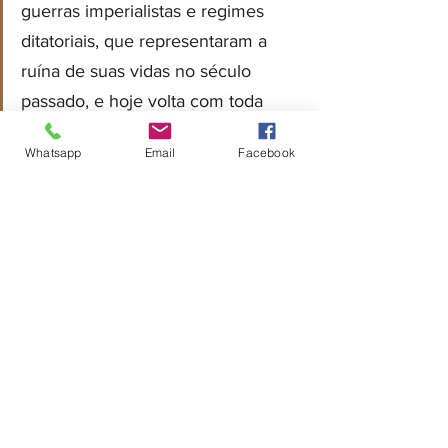
guerras imperialistas e regimes 
ditatoriais, que representaram a 
ruína de suas vidas no século 
passado, e hoje volta com toda 
força surfando nas redes sociais.
Whatsapp
Email
Facebook
Aqui no Brasil, como a nossa burguesia 
não tem um projeto de desenvolvimento 
próprio, mas aceita a condição de 
subordinação a economia central do 
império estadunidense, os nossos 
patriotas tem que incorporar o bonezinho 
vermelho do MAGA (Make America Great 
Again) aos modelitos verde e amarelo em 
suas micaretas. Sem problemas, afinal, o 
nosso grande irmão do norte é um 
baluarte e exemplo da luta contra o 
comunismo no mundo, e cabe a nós 