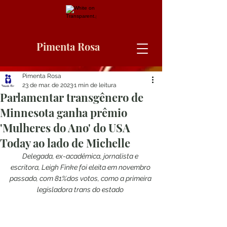
Pimenta Rosa
Pimenta Rosa
23 de mar. de 2023
1 min de leitura
Parlamentar transgênero de
Minnesota ganha prêmio
'Mulheres do Ano' do USA
Today ao lado de Michelle
Delegada, ex-acadêmica, jornalista e 
escritora, Leigh Finke foi eleita em novembro 
passado, com 81%dos votos, como a primeira 
legisladora trans do estado 