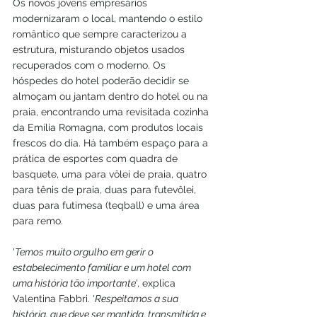
Os novos jovens empresários 
modernizaram o local, mantendo o estilo 
romântico que sempre caracterizou a 
estrutura, misturando objetos usados ​​
recuperados com o moderno. Os 
hóspedes do hotel poderão decidir se 
almoçam ou jantam dentro do hotel ou na 
praia, encontrando uma revisitada cozinha 
da Emília Romagna, com produtos locais 
frescos do dia. Há também espaço para a 
prática de esportes com quadra de 
basquete, uma para vôlei de praia, quatro 
para tênis de praia, duas para futevôlei, 
duas para futimesa (teqball) e uma área 
para remo.
'
Temos muito orgulho em gerir o 
estabelecimento familiar e um hotel com 
uma história tão importante
', explica 
Valentina Fabbri. '
Respeitamos a sua 
história, que deve ser mantida, transmitida e 