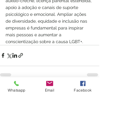
auxílio-creche, licença parental estendida, 
apoio à adoção e canais de suporte 
psicológico e emocional. Ampliar ações 
de diversidade, equidade e inclusão nas 
empresas é fundamental para inspirar 
mais pessoas e aumentar a 
conscientização sobre a causa LGBT+.
Whatsapp
Email
Facebook
Ver tudo
Posts recentes