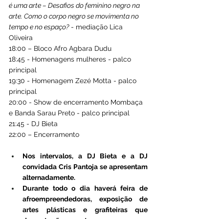
é uma arte – Desafios do feminino negro na 
arte. Como o corpo negro se movimenta no 
tempo e no espaço?
 - mediação Lica 
Oliveira
18:00 – Bloco Afro Agbara Dudu
18:45 - Homenagens mulheres - palco 
principal
19:30 - Homenagem Zezé Motta - palco 
principal
20:00 - Show de encerramento Mombaça 
e Banda Sarau Preto - palco principal
21:45 - DJ Bieta
22:00 – Encerramento
Nos intervalos, a DJ Bieta e a DJ 
convidada Cris Pantoja se apresentam 
alternadamente.
Durante todo o dia haverá feira de 
afroempreendedoras, exposição de 
artes plásticas e grafiteiras que 