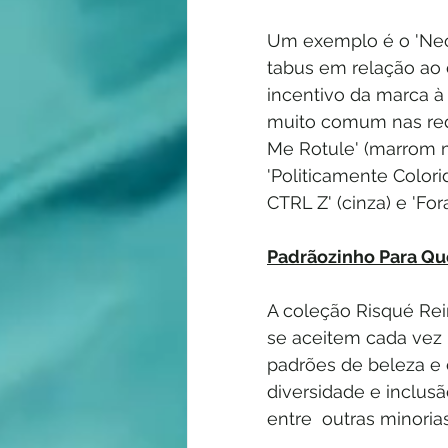
Um exemplo é o 'Neon
tabus em relação ao 
incentivo da marca à n
muito comum nas red
Me Rotule' (marrom m
'Politicamente Colori
CTRL Z' (cinza) e 'For
Padrãozinho Para Q
A coleção Risqué Rei
se aceitem cada vez
padrões de beleza e 
diversidade e inclusã
entre  outras minoria