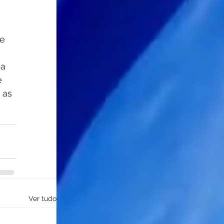
e 
a 
  
 as 
Ver tudo