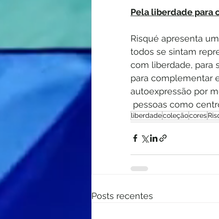
Pela liberdade para c
Risqué apresenta um 
todos se sintam repr
com liberdade, para
para complementar es
autoexpressão por me
 pessoas como centr
liberdade
coleção
cores
Ris
Posts recentes