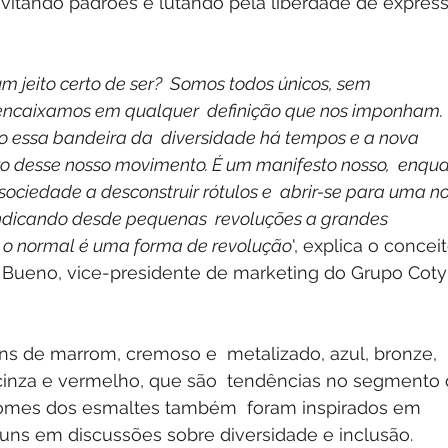
evitando padrões e lutando pela liberdade de expres
 jeito certo de ser?  Somos todos únicos, sem 
 encaixamos em qualquer  definição que nos imponham. 
 essa bandeira da  diversidade há tempos e a nova 
ro desse nosso movimento. É um manifesto nosso,  enqua
ociedade a desconstruir rótulos e  abrir-se para uma n
indicando desde pequenas  revoluções a grandes 
 o normal é uma forma de revolução
', explica o conceit
 Bueno, vice-presidente de marketing do Grupo Coty
ns de marrom, cremoso e  metalizado, azul, bronze, 
cinza e vermelho, que são  tendências no segmento 
omes dos esmaltes também  foram inspirados em 
ns em discussões sobre diversidade e inclusão. 