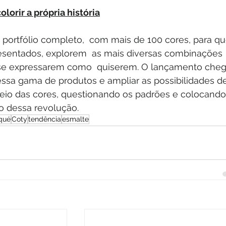
olorir a própria história
portfólio completo,  com mais de 100 cores, para qu
esentados, explorem  as mais diversas combinações 
 se expressarem como  quiserem. O lançamento cheg
sa gama de produtos e ampliar as possibilidades de
io das cores, questionando os padrões e colocando
o dessa revolução.
qué
Coty
tendência
esmalte