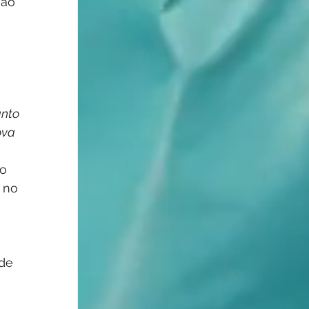
são 
nto 
ova 
o 
 no 
de 