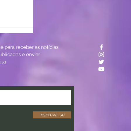
? Estudo
te para receber as notícias
tro do
ublicadas e enviar
uta
Inscreva-se