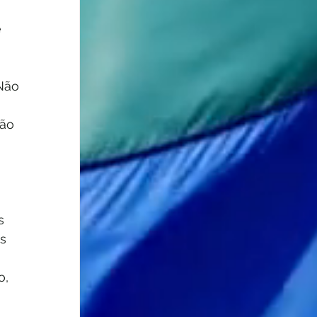
 
Não 
ão 
s 
s 
o, 