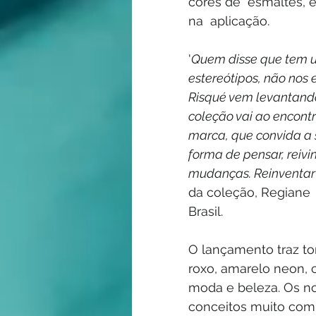
cores de  esmaltes, 
na  aplicação.
'
Quem disse que tem um
estereótipos, não nos
Risqué vem levantando
coleção vai ao encont
marca, que convida a s
forma de pensar, reiv
mudanças. Reinventar
da coleção, Regiane 
Brasil.
O lançamento traz to
roxo, amarelo neon, 
moda e beleza. Os n
conceitos muito comu