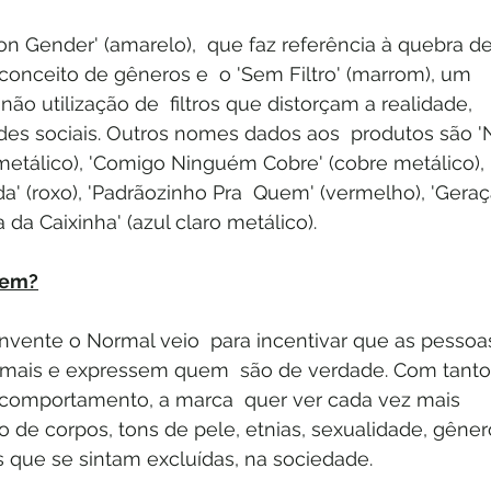
 Gender' (amarelo),  que faz referência à quebra de
conceito de gêneros e  o 'Sem Filtro' (marrom), um 
ão utilização de  filtros que distorçam a realidade, 
es sociais. Outros nomes dados aos  produtos são '
etálico), 'Comigo Ninguém Cobre' (cobre metálico), 
da' (roxo), 'Padrãozinho Pra  Quem' (vermelho), 'Geraç
a da Caixinha' (azul claro metálico).
uem?
nvente o Normal veio  para incentivar que as pessoa
 mais e expressem quem  são de verdade. Com tanto
comportamento, a marca  quer ver cada vez mais 
o de corpos, tons de pele, etnias, sexualidade, gêner
s que se sintam excluídas, na sociedade.