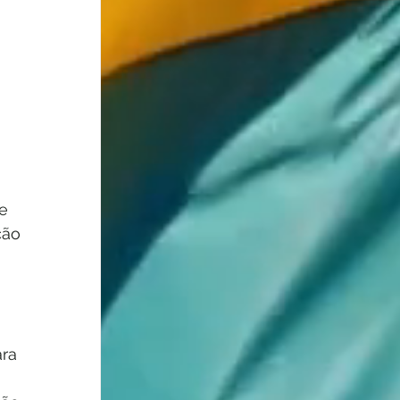
 
e 
ção 
ra 