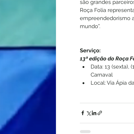
são grandes parceiro
Roça Folia representa
empreendedorismo ati
mundo”.
Serviço:
13ª edição do Roça F
Data: 13 (sexta), 
Carnaval
Local: Via Ápia d