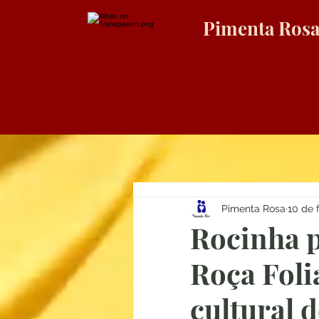
Pimenta Ros
Pimenta Rosa
10 de f
Rocinha p
Roça Foli
cultural 