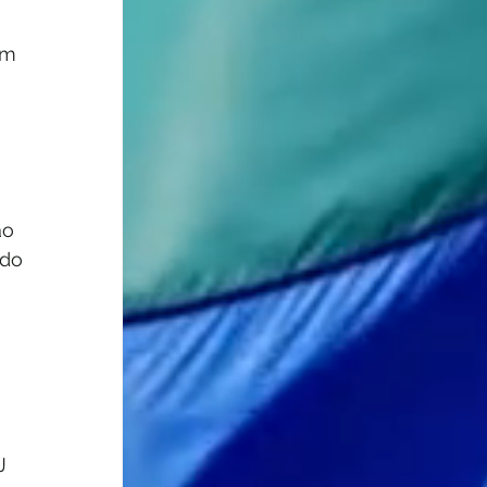
em 
o 
ndo 
J 