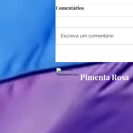
Comentários
Escreva um comentário
“Nur na Escuridão” faz últi
Pimenta Rosa
apresentações no Teatro Rut
neste fim de semana