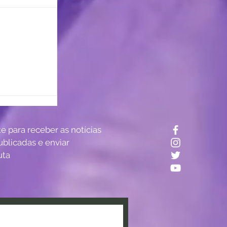
? Estudo
te para receber as notícias
tro do
ublicadas e enviar
uta