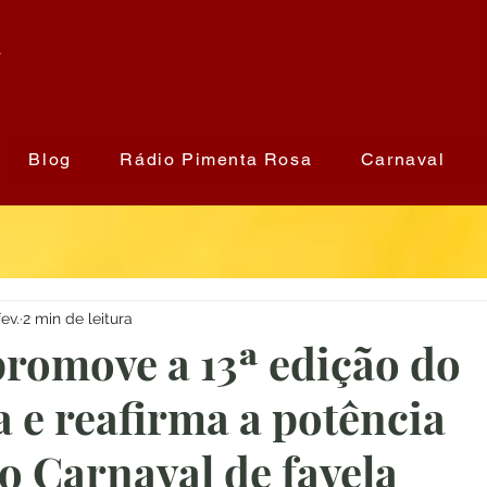
a
Blog
Rádio Pimenta Rosa
Carnaval
ev.
2 min de leitura
romove a 13ª edição do
a e reafirma a potência
do Carnaval de favela