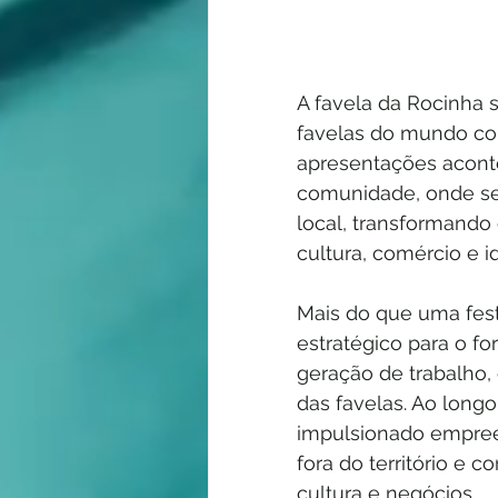
A favela da Rocinha 
favelas do mundo com
apresentações aconte
comunidade, onde se 
local, transformand
cultura, comércio e id
Mais do que uma fest
estratégico para o f
geração de trabalho,
das favelas. Ao long
impulsionado empree
fora do território e
cultura e negócios.