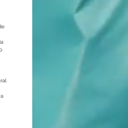
de 
a 
o 
ral 
a 
 
 