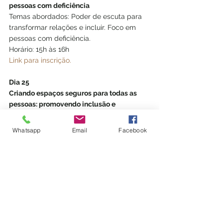
pessoas com deficiência
Temas abordados: Poder de escuta para 
transformar relações e incluir. Foco em 
pessoas com deficiência.
Horário: 15h às 16h
Link para inscrição.
Dia 25
Criando espaços seguros para todas as 
pessoas: promovendo inclusão e 
antirracismo
Temas abordados: Abordando o racismo 
Whatsapp
Email
Facebook
estrutural: entendendo e combatendo as 
desigualdades raciais; Desvendando o 
racismo sistêmico e seu impacto no local 
de trabalho; Estratégias para criar 
ambientes de trabalho antirracistas.
Horário: 10h30 às 12h
Link para inscrição.
LGBTQIA+
diversidade
empoderamento
inclusão