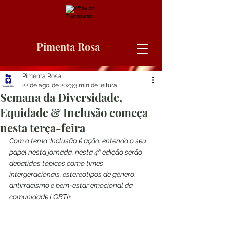
Pimenta Rosa
Pimenta Rosa
22 de ago. de 2023
3 min de leitura
Semana da Diversidade,
Equidade & Inclusão começa
nesta terça-feira
Com o tema 'Inclusão é ação: entenda o seu 
papel nesta jornada, nesta 4ª edição serão 
debatidos tópicos como times 
intergeracionais, estereótipos de gênero, 
antirracismo e bem-estar emocional da 
comunidade LGBTI+