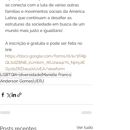
se conecta com a luta de várias outras 
famílias e movimentos sociais da América 
Latina que continuam a desafiar as 
estruturas da sociedade em busca de um 
mundo mais justo e igualitário’.
A inscrição é gratuita e pode ser feita no 
link: 
https://docs.google.com/forms/d/e/1FAIp
QLSdZ8NB_sUmbm_7itU2wa4rY1_NjmjJiE
GyzbZRZlwuzIvUxEA/viewform
LGBTQIA+
diversidade
Marielle Franco
Anderson Gomes
UERJ
Ver tudo
Posts recentes