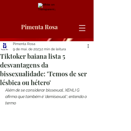
Pimenta Rosa
Pimenta Rosa
9 de mai. de 2023
2 min de leitura
Tiktoker baiana lista 5
desvantagens da
bissexualidade: 'Temos de ser
lésbica ou hétero'
Além de se considerar bissexual, XEHLI G 
afirma que também é 'demisexual'; entenda o 
termo