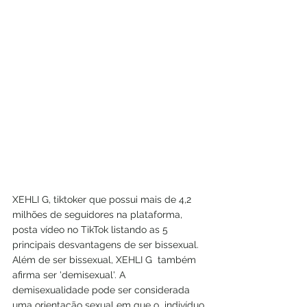
XEHLI G, tiktoker que possui mais de 4,2  
milhões de seguidores na plataforma, 
posta vídeo no TikTok listando as 5  
principais desvantagens de ser bissexual. 
Além de ser bissexual, XEHLI G  também 
afirma ser 'demisexual'. A 
demisexualidade pode ser considerada 
uma orientação sexual em que o  indivíduo 