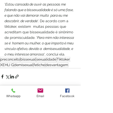
'
Estou cansada de ouvir as pessoas me  
falando que a bissexualidade é só uma fase, 
e que não vai demorar muito  para eu me 
descobrir, de verdade
'. De acordo com a 
tiktoker, existem  muitas pessoas que 
acreditam que bissexualidade é sinônimo 
de promiscuidade. '
Para mim não interessa 
se é  homem ou mulher, o que importa é meu 
vínculo afetivo, devido a  demisexualidade, e 
o meu interesse amorosa'
, conclui ela.
preconceito
bissexual
sexualidade
Tiktoker
XEHLI G
demisexual
fetiche
desvantagem
Whatsapp
Email
Facebook
Ver tudo
Posts recentes