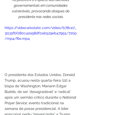
governamentais em comunidades 
vulneráveis, provocando ataques do 
presidente nas redes sociais.
https://video.wixstatic.com/video/b78ce7_
31131fbf280c42a98df0ab529eb47955/720p
/mp4/file.mp4
O presidente dos Estados Unidos, Donald 
Trump, acusou nesta quarta-feira (22) a 
bispa de Washington, Mariann Edgar 
Budde, de ser 'desagradável' e 'radical' 
após um sermão crítico durante o 
National 
Prayer Service
, evento tradicional na 
semana de posse presidencial. A líder 
episcopal pediu “misericórdia” a Trump, 