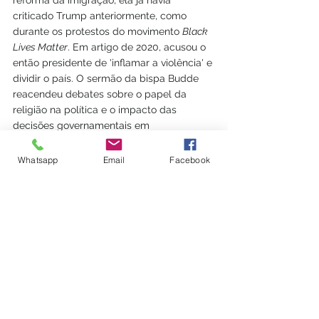
reforma da imigração, ela já havia 
criticado Trump anteriormente, como 
durante os protestos do movimento 
Black 
Lives Matter
. Em artigo de 2020, acusou o 
então presidente de 'inflamar a violência' e 
dividir o país. O sermão da bispa Budde 
reacendeu debates sobre o papel da 
religião na política e o impacto das 
decisões governamentais em 
comunidades vulneráveis, refletindo as 
profundas divisões nos Estados Unidos.
Whatsapp
Email
Facebook
Ver tudo
Posts recentes