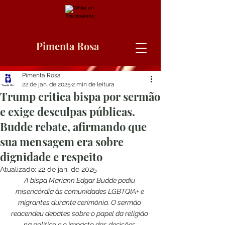
Pimenta Rosa
Pimenta Rosa
22 de jan. de 2025
2 min de leitura
Trump critica bispa por sermão
e exige desculpas públicas.
Budde rebate, afirmando que
sua mensagem era sobre
dignidade e respeito
Atualizado:
22 de jan. de 2025
A bispa Mariann Edgar Budde pediu 
misericórdia às comunidades LGBTQIA+ e 
migrantes durante cerimônia. O sermão 
reacendeu debates sobre o papel da religião 
na política e o impacto das decisões 