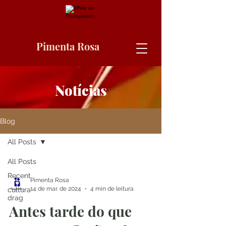
Pimenta Rosa
Notícias
Blog
All Posts
All Posts
Recent
Pimenta Rosa
14 de mar. de 2024
4 min de leitura
cultura
drag
Antes tarde do que