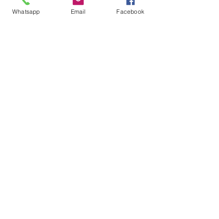
Whatsapp
Email
Facebook
Pimenta Rosa
6 de out. de 2023
4 min de leitura
Aliança Nacional
LGBTI+ manifesta apoio
à indicação de Ana
Cláudia Pinho para o
STF