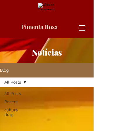
Pimenta Rosa
Notícias
Blog
All Posts
All Posts
Recent
cultura
drag