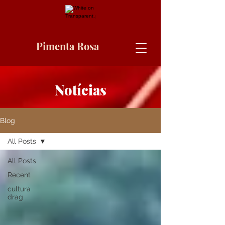
Pimenta Rosa
Notícias
Blog
All Posts
All Posts
Recent
cultura
drag