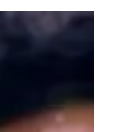
LGBTQIAPN+ do...