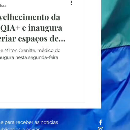
itura
velhecimento da
QIA+ e inaugura
riar espaços de
 Milton Crenitte, médico do
inaugura nesta segunda-feira
te para receber as notícias
ublicadas e enviar