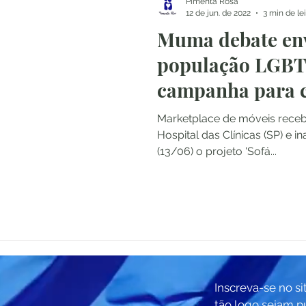
Pimenta Rosa
12 de jun. de 2022
3 min de le
Muma debate en
população LGBT
campanha para c
diálogo
Marketplace de móveis recebe
Hospital das Clínicas (SP) e 
(13/06) o projeto 'Sofá...
Inscreva-se no si
tão logo sejam p