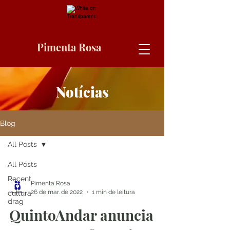
Pimenta Rosa
Notícias
Blog
All Posts
All Posts
Recent
Pimenta Rosa
26 de mar. de 2022
1 min de leitura
cultura
drag
QuintoAndar anuncia