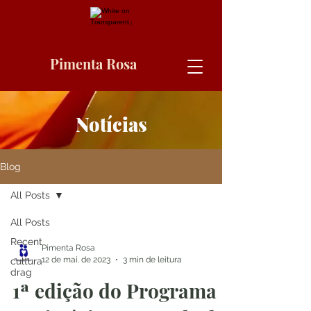
Pimenta Rosa
Notícias
Blog
All Posts
All Posts
Recent
Pimenta Rosa
12 de mai. de 2023
3 min de leitura
cultura
drag
1ª edição do Programa