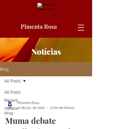
Pimenta Rosa
Notícias
Blog
All Posts
All Posts
Recent
Pimenta Rosa
12 de jun. de 2022
3 min de leitura
cultura
drag
Muma debate