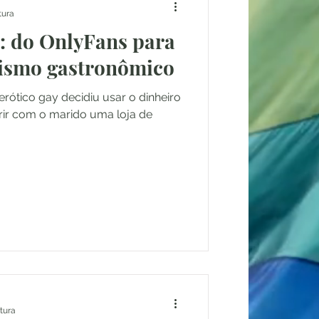
tura
: do OnlyFans para
ismo gastronômico
rótico gay decidiu usar o dinheiro
rir com o marido uma loja de
itura