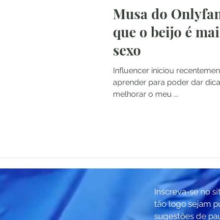
Musa do Onlyfan
que o beijo é ma
sexo
Influencer iniciou recenteme
aprender para poder dar dic
melhorar o meu ...
Inscreva-se no si
tão logo sejam p
sugestões de pa