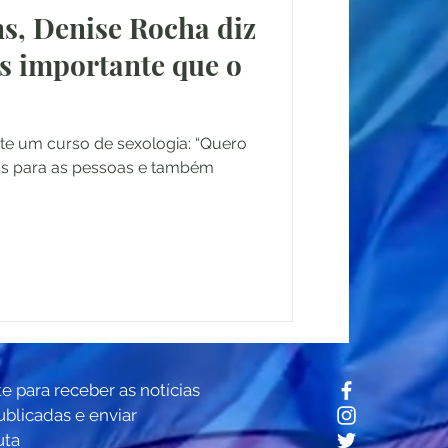
s, Denise Rocha diz
is importante que o
nte um curso de sexologia: “Quero
as para as pessoas e também
te para receber as notícias
ublicadas e enviar
uta