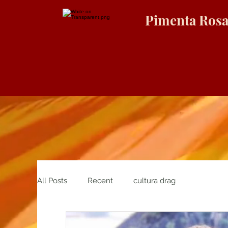
Pimenta Ros
All Posts
Recent
cultura drag