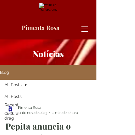
Pimenta Rosa
Notícias
Blog
All Posts
All Posts
Recent
Pimenta Rosa
11 de nov. de 2023
2 min de leitura
cultura
drag
Pepita anuncia o