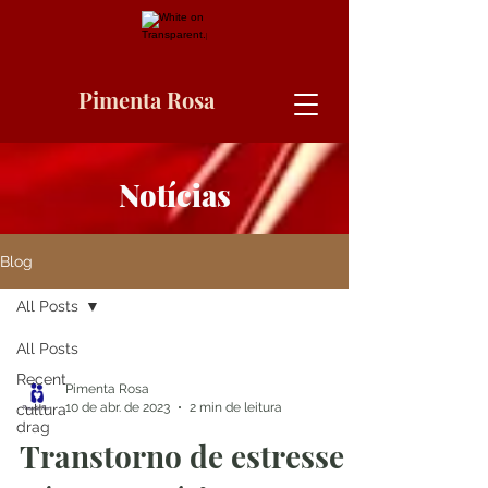
Pimenta Rosa
Notícias
Blog
All Posts
All Posts
Recent
Pimenta Rosa
10 de abr. de 2023
2 min de leitura
cultura
drag
Transtorno de estresse