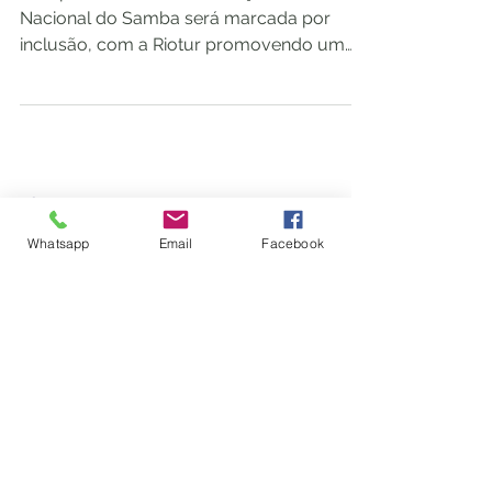
LGBTQIAPN+ no Dia
Nacional do Samba
Pela primeira vez, a celebração do Dia
Nacional do Samba será marcada por
inclusão, com a Riotur promovendo um
inédito concurso para...
Whatsapp
Email
Facebook
Pimenta Rosa
17 de nov. de 2023
1 min de leitura
Inscrições para Muso,
Musa e Cidadã
LGBTQIAPN+ do