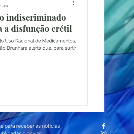
eitura
so indiscriminado
 a disfunção erétil
te para receber as notícias
ublicadas e enviar