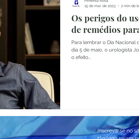
Pimenta Rosa
15 de mai. de 2023
2 min de l
Os perigos do u
de remédios para
Para lembrar o Dia Nacional do Uso Racional de Medicamentos,
dia 5 de maio, o urologista João Brunhara alerta que, para surtir
o efeito...
Inscreva-se no si
tão logo sejam p