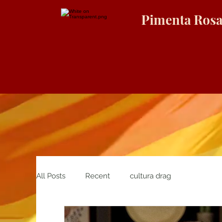
Pimenta Ros
All Posts
Recent
cultura drag