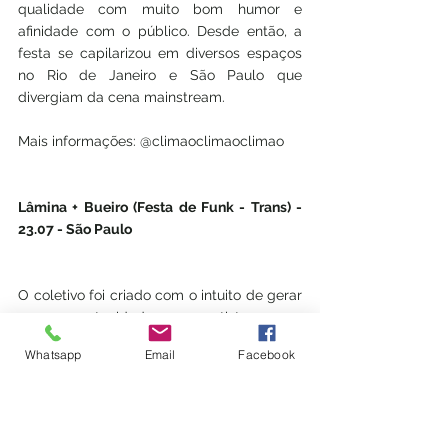
qualidade com muito bom humor e 
afinidade com o público. Desde então, a 
festa se capilarizou em diversos espaços 
no Rio de Janeiro e São Paulo que 
divergiam da cena mainstream.
Mais informações: @climaoclimaoclimao
Lâmina + Bueiro (Festa de Funk - Trans) - 
23.07 - São Paulo
O coletivo foi criado com o intuito de gerar 
novas oportunidades para artistas novos 
no meio. A festa tem como público alvo 
Whatsapp
Email
Facebook
corpos LGBTI+ e pessoas pretas "do corre", 
sempre preocupando-se com a qualidade 
e a inovação do Funk Carioca, trazendo-o 
para sua máxima contemporânea.