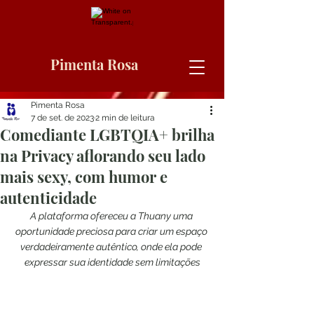
Pimenta Rosa
Pimenta Rosa
7 de set. de 2023
2 min de leitura
Comediante LGBTQIA+ brilha
na Privacy aflorando seu lado
mais sexy, com humor e
autenticidade
A plataforma ofereceu a Thuany uma 
oportunidade preciosa para criar um espaço 
verdadeiramente autêntico, onde ela pode 
expressar sua identidade sem limitações