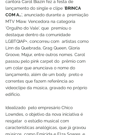
cantora Carol Biazin fez a festa de 
lançamento do single e clipe '
BRINCA 
COM A…
', anunciado durante a  premiação 
MTV Miaw. Vencedora na categoria 
'Orgulho do Vale', que  premiou o 
destaque dentro da comunidade 
LGBTQIAP+, concorreu com  artistas como 
Linn da Quebrada, Grag Queen, Gloria  
Groove, Majur, entre outros nomes. Carol 
passou pelo pink carpet do  prêmio com 
um colar que anunciava o nome do 
lançamento, além de um body  preto e 
correntes que fazem referência ao 
videoclipe da música, gravado no próprio 
edifício.
Idealizado  pelo empresário Chico 
Lowndes, o objetivo da nova iniciativa é 
resgatar  o estúdio musical com 
características analógicas, que já gravou 
músicos  como Emicida e Elza Soares, e 