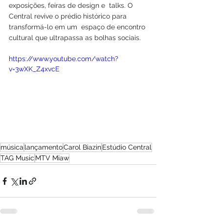
exposições, feiras de design e  talks. O 
Central revive o prédio histórico para 
transformá-lo em um  espaço de encontro 
cultural que ultrapassa as bolhas sociais. 
https://www.youtube.com/watch?
v=3wXK_Z4xvcE
música
lançamento
Carol Biazin
Estúdio Central
TAG Music
MTV Miaw