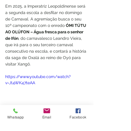
Em 2025, a Imperatriz Leopoldinense será 
a segunda escola a desfilar no domingo 
de Carnaval. A agremiação busca o seu 
10º campeonato com o enredo 
ÓMI TÚTU 
AO OLÚFON – Água fresca para o senhor 
de Ifón
, do carnavalesco Leandro Vieira, 
que irá para o seu terceiro carnaval 
consecutivo na escola, e contará a história 
da saga de Oxalá ao reino de Oyó para 
visitar Xangô.
https://www.youtube.com/watch?
v=Jt4WK47teAA
Whatsapp
Email
Facebook
Carnaval
samba
festa
escola de samba